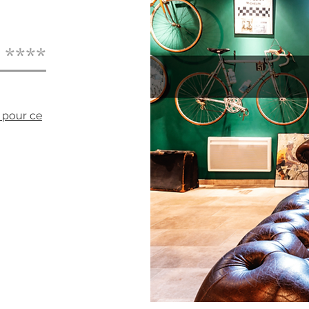
****
 pour ce