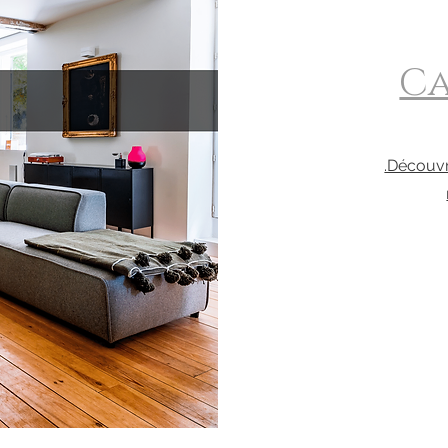
Ca
.Découvr