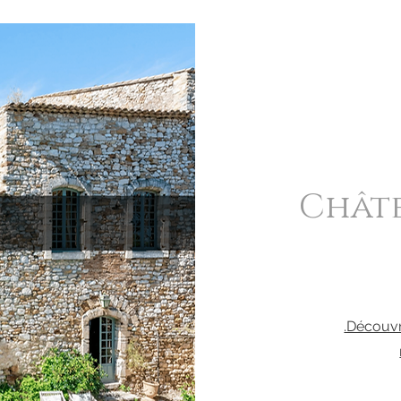
Châte
.Découvr