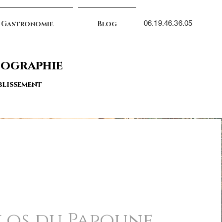
06.19.46.36.05
 Gastronomie
Blog
tographie
ablissement
los du Papoune