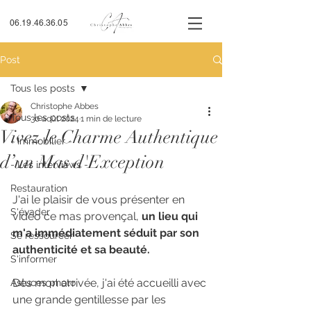
06.19.46.36.05
Post
Tous les posts
Christophe Abbes
Tous les posts
30 août 2024
1 min de lecture
Vivez le Charme Authentique
- Immobilier -
d’un Mas d'Exception
- Les interviews -
Restauration
J'ai le plaisir de vous présenter en 
S'évader
vidéo ce mas provençal, 
un lieu qui 
m'a immédiatement séduit par son 
Se ressourcer
authenticité et sa beauté. 
S'informer
Dès mon arrivée, j'ai été accueilli avec 
Astuces photo
une grande gentillesse par les 