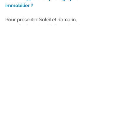
immobilier ?
Pour présenter Soleil et Romarin, 
mon site n’a qu’une légère recherche 
graphique.
Il est essentiellement tourné vers la 
photographie.
Il en fallait donc un avec un regard 
d'expert en architecture et en 
ambiances d’intérieurs.
Le jeu de plans larges et d’autres plus 
cadrés que tu as capté avec ta 
sensibilité, restituent pleinement 
l’atmosphère de ma maison.
Avec le plus de ton oeil 
photographique, 
mon site est 
aujourd’hui plus attractif. ✔