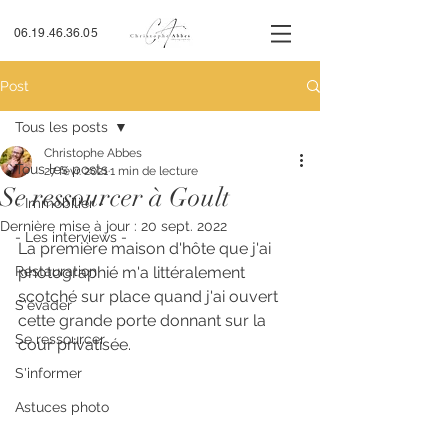
06.19.46.36.05
Post
Tous les posts
Christophe Abbes
Tous les posts
27 févr. 2021
1 min de lecture
Se ressourcer à Goult
- Immobilier -
Dernière mise à jour :
20 sept. 2022
- Les interviews -
La première maison d'hôte que j'ai 
Restauration
photographié m'a littéralement 
scotché sur place quand j'ai ouvert 
S'évader
cette grande porte donnant sur la 
Se ressourcer
cour privatisée.
S'informer
Astuces photo