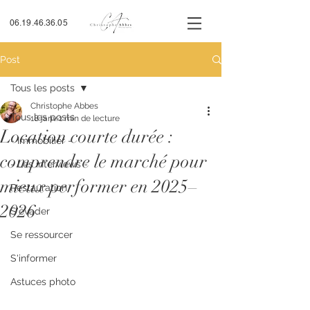
06.19.46.36.05
Post
Tous les posts
Christophe Abbes
Tous les posts
18 janv.
1 min de lecture
Location courte durée :
- Immobilier -
comprendre le marché pour
- Les interviews -
mieux performer en 2025–
Restauration
2026
S'évader
Se ressourcer
S'informer
Astuces photo