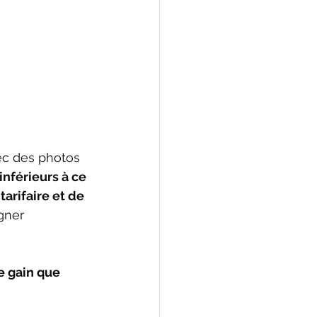
ec des photos 
inférieurs à ce 
arifaire et de 
gner 
e gain que 