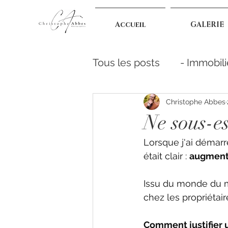
Accueil
GALERIE
Tous les posts
- Immobili
Se ressourcer
S'info
Christophe Abbes
Ne sous-es
Lorsque j'ai démarr
était clair : 
augmente
Issu du monde du ma
chez les propriétair
Comment justifier u