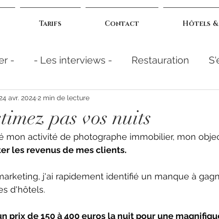
Tarifs
Contact
Hôtels &
er -
- Les interviews -
Restauration
S'
rmer
Astuces photo
24 avr. 2024
2 min de lecture
timez pas vos nuits
é mon activité de photographe immobilier, mon objecti
r les revenus de mes clients. 
rketing, j'ai rapidement identifié un manque à gagner
es d'hôtels. 
n prix de 150 à 400 euros la nuit pour une magnifiq