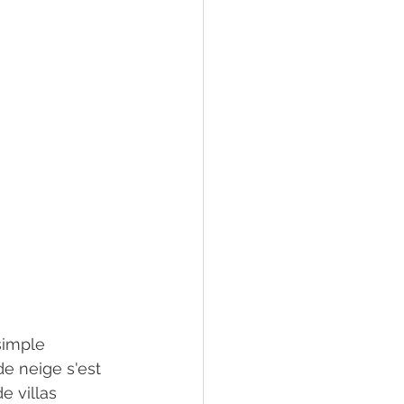
simple 
de neige s'est 
e villas 