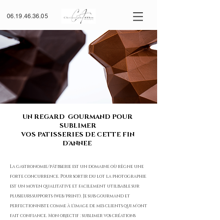
06.19.46.36.05
UN REGARD GOURMAND POUR
SUBLIMER
VOS PATISSERIES DE CETTE FIN
D'ANNEE
La gastronomie/pâtisserie est un domaine où règne une
forte concurrence. Pour sortir du lot la photographie
est un moyen qualitative et facilement utilisable sur
plusieurs supports (web/print). Je suis gourmand et
perfectionniste comme à l'image de mes clients qui m'ont
fait confiance. Mon objectif : sublimer vos créations