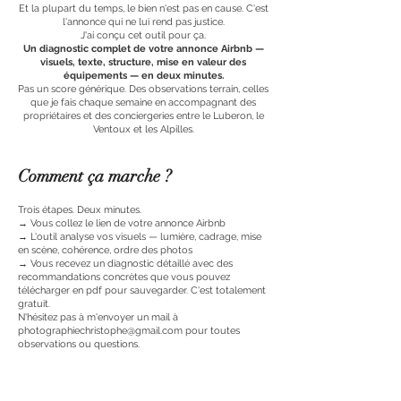
Et la plupart du temps, le bien n'est pas en cause. C'est
l'annonce qui ne lui rend pas justice.
J'ai conçu cet outil pour ça.
Un diagnostic complet de votre annonce Airbnb —
visuels, texte, structure, mise en valeur des
équipements — en deux minutes.
Pas un score générique. Des observations terrain, celles
que je fais chaque semaine en accompagnant des
propriétaires et des conciergeries entre le Luberon, le
Ventoux et les Alpilles.
Comment ça marche ?
Trois étapes. Deux minutes.
→ Vous collez le lien de votre annonce Airbnb
→ L'outil analyse vos visuels — lumière, cadrage, mise
en scène, cohérence, ordre des photos
→ Vous recevez un diagnostic détaillé avec des
recommandations concrètes que vous pouvez
télécharger en pdf pour sauvegarder. C'est totalement
gratuit.
N'hésitez pas à m'envoyer un mail à
photographiechristophe@gmail.com pour toutes
observations ou questions.